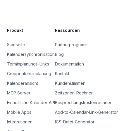
Site Footer
Produkt
Ressourcen
Startseite
Partnerprogramm
Kalendersynchronisation
Blog
Terminplanungs-Links
Dokumentation
Gruppenterminplanung
Kontakt
Kalenderansicht
Kundenstimmen
MCP Server
Zeitzonen-Rechner
Einheitliche Kalender-API
Besprechungskostenrechner
Mobile Apps
Add-to-Calendar-Link-Generator
Integrationen
ICS-Datei-Generator