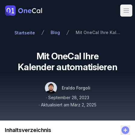
OneCal
Ope
Blog
Mit OneCal Ihre Kalender automatisieren
Startseite
Mit OneCal Ihre
Kalender automatisieren
Autoren
Name
Twitter
Eraldo Forgoli
Veröffentlicht am
∙
September 28, 2023
∙
Aktualisiert am
März 2, 2025
Inhaltsverzeichnis