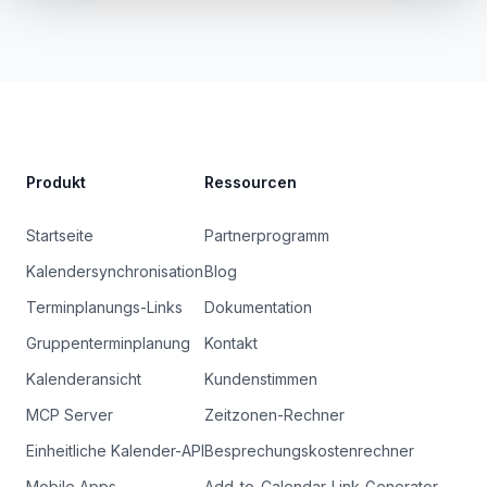
Site Footer
Produkt
Ressourcen
Startseite
Partnerprogramm
Kalendersynchronisation
Blog
Terminplanungs-Links
Dokumentation
Gruppenterminplanung
Kontakt
Kalenderansicht
Kundenstimmen
MCP Server
Zeitzonen-Rechner
Einheitliche Kalender-API
Besprechungskostenrechner
Mobile Apps
Add-to-Calendar-Link-Generator