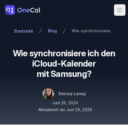
OneCal
Ope
Blog
Wie synchronisiere ich den iCloud-Kalender mit Samsung?
Startseite
Wie synchronisiere ich den
iCloud-Kalender
mit Samsung?
Autoren
Name
Twitter
Denisa Lamaj
Veröffentlicht am
∙
Juni 26, 2024
∙
Aktualisiert am
Juni 29, 2026