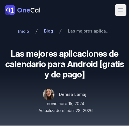
OneCal
Ope
Blog
Las mejores aplicaciones de calendario para Android [gratis y de pago]
Inicio
Las mejores aplicaciones de
calendario para Android [gratis
y de pago]
Autores
Nombre
Twitter
Denisa Lamaj
Publicado el
∙
noviembre 15, 2024
∙
Actualizado el
abril 28, 2026