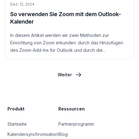
Dez. 12, 2024
So verwenden Sie Zoom mit dem Outlook-
Kalender
In diesem Artikel werden wir zwei Methoden zur
Einrichtung von Zoom erkunden: durch das Hinzufügen
des Zoom-Add-Ins für Outlook und durch die
Verwendung von Zoom mit einer Drittanbieter-Kalender-
App.
Weiter
Site Footer
Produkt
Ressourcen
Startseite
Partnerprogramm
Kalendersynchronisation
Blog