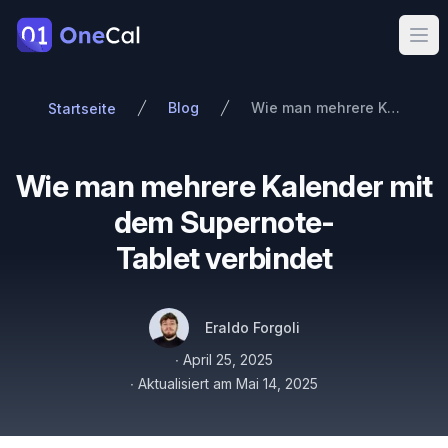
OneCal
Ope
Blog
Wie man mehrere Kalender mit dem Supernote-Tablet verbindet
Startseite
Wie man mehrere Kalender mit
dem Supernote-
Tablet verbindet
Autoren
Name
Twitter
Eraldo Forgoli
Veröffentlicht am
∙
April 25, 2025
∙
Aktualisiert am
Mai 14, 2025