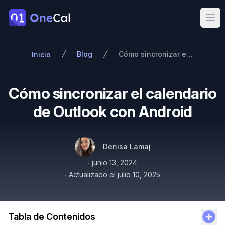
OneCal
Ope
Blog
Cómo sincronizar el calendario de Outlook con Android
Inicio
Cómo sincronizar el calendario
de Outlook con Android
Autores
Nombre
Twitter
Denisa Lamaj
Publicado el
∙
junio 13, 2024
∙
Actualizado el
julio 10, 2025
Tabla de Contenidos