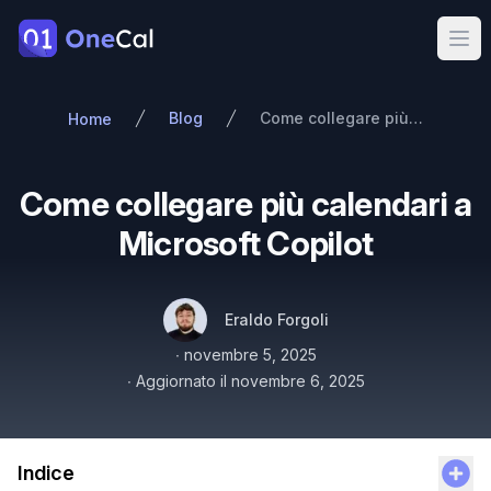
OneCal
Ope
Blog
Come collegare più calendari a Microsoft Copilot
Home
Come collegare più calendari a
Microsoft Copilot
Autori
Nome
Twitter
Eraldo Forgoli
Pubblicato il
∙
novembre 5, 2025
∙
Aggiornato il
novembre 6, 2025
Indice