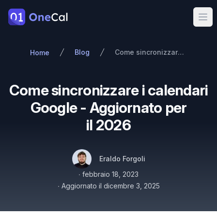
OneCal
Ope
Blog
Come sincronizzare i calendari Google - Aggiornato per il 2026
Home
Come sincronizzare i calendari
Google - Aggiornato per
il 2026
Autori
Nome
Twitter
Eraldo Forgoli
Pubblicato il
∙
febbraio 18, 2023
∙
Aggiornato il
dicembre 3, 2025