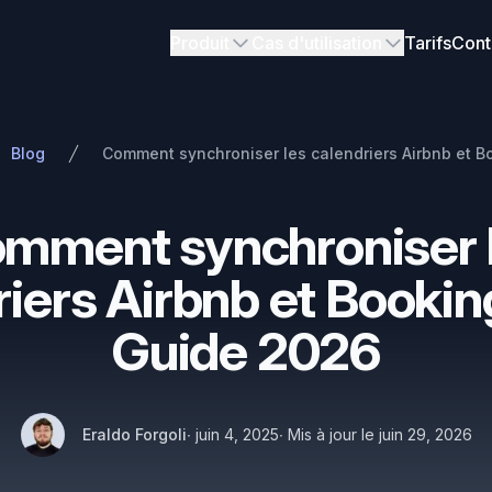
Produit
Cas d'utilisation
Tarifs
Cont
Blog
mment synchroniser 
riers Airbnb et Bookin
Guide 2026
Auteurs
Publié le
Nom
Twitter
Eraldo Forgoli
∙
juin 4, 2025
∙
Mis à jour le
juin 29, 2026