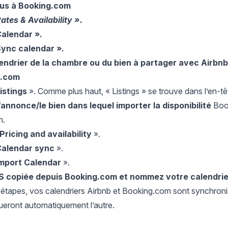
us à Booking.com
ates & Availability ».
Calendar ».
Sync calendar ».
endrier de la chambre ou du bien à partager avec Airbnb 
b.com
istings
». Comme plus haut, « Listings » se trouve dans l’en-tê
’annonce/le bien dans lequel importer la disponibilité
Book
m.
Pricing and availability
».
Calendar sync
».
Import Calendar
».
CS copiée depuis Booking.com et nommez votre calendrie
étapes, vos calendriers Airbnb et Booking.com sont synchronisé
ueront automatiquement l’autre.