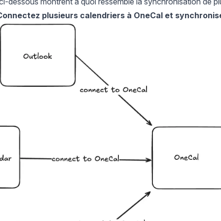
s ci-dessous montrent à quoi ressemble la synchronisation de pl
 : Connectez plusieurs calendriers à OneCal et synchronis