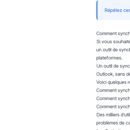
Répétez ces 
Comment synchro
Si vous souhaite
un outil de syn
plateformes.
Un
outil de syn
Outlook, sans d
Voici quelques r
Comment synchro
Comment synchro
Comment synchro
Des milliers d’u
problèmes de ca