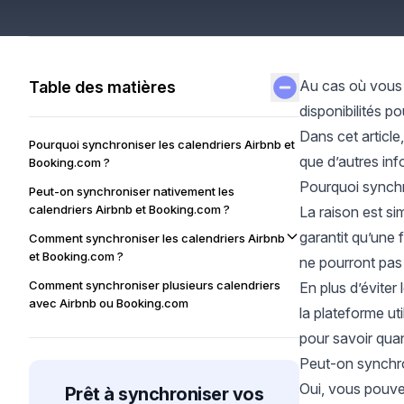
Au cas où vous 
Table des matières
disponibilités p
Dans cet article
Pourquoi synchroniser les calendriers Airbnb et
que d’autres inf
Booking.com ?
Pourquoi synchr
Peut-on synchroniser nativement les
calendriers Airbnb et Booking.com ?
La raison est s
garantit qu’une 
Comment synchroniser les calendriers Airbnb
et Booking.com ?
ne pourront pas
Comment synchroniser plusieurs calendriers
En plus d’éviter
avec Airbnb ou Booking.com
la plateforme ut
Utiliser OneCal pour synchroniser plusieurs
pour savoir quan
calendriers en temps réel
Peut-on synchro
Oui, vous pouve
Prêt à synchroniser vos