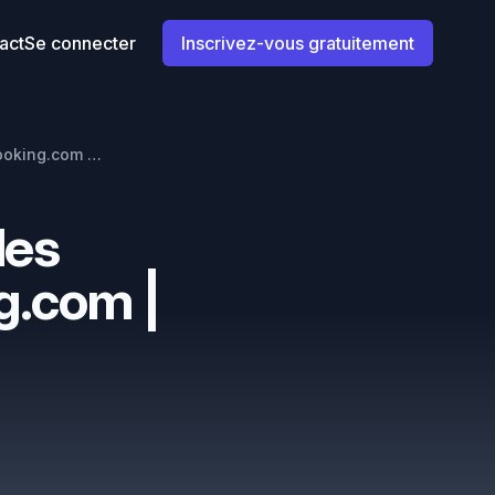
act
Se connecter
Inscrivez-vous gratuitement
Comment synchroniser les calendriers Airbnb et Booking.com | Guide 2026
les
g.com |