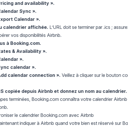
ricing and availability ».
Calendar Sync ».
Export Calendar ».
u calendrier affichée.
L’URL doit se terminer par .ics ; assu
érer vos disponibilités Airbnb.
us à
Booking.com
.
ates & Availability ».
Calendar ».
Sync calendar ».
Add calendar connection ».
Veillez à cliquer sur le bouton 
ICS copiée depuis Airbnb et donnez un nom au calendrier.
pes terminées, Booking.com connaîtra votre calendrier Airbnb 
bnb.
roniser le calendrier Booking.com avec Airbnb
ntenant indiquer à Airbnb quand votre bien est réservé sur B