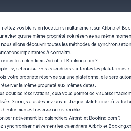
mettez vos biens en location simultanément sur Airbnb et Boo
our éviter qu’une même propriété soit réservée au même moment 
, nous allons découvrir toutes les méthodes de synchronisation 
ormations importantes à connaître.
oniser les calendriers Airbnb et Booking.com ?
imple : synchroniser vos calendriers sur toutes les plateforme
fois votre propriété réservée sur une plateforme, elle sera aut
 réserver la même propriété aux mêmes dates.
 les doubles réservations, cela vous permet de visualiser facilem
ilisée. Sinon, vous devriez ouvrir chaque plateforme où votre bi
d votre bien est réservé ou disponible.
niser nativement les calendriers Airbnb et Booking.com ?
z synchroniser nativement les calendriers Airbnb et Booking.