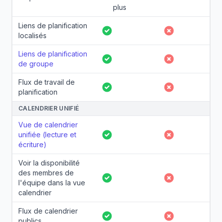
plus
Liens de planification
Oui
Non
localisés
Liens de planification
Oui
Non
de groupe
Flux de travail de
Oui
Non
planification
CALENDRIER UNIFIÉ
Vue de calendrier
unifiée (lecture et
Oui
Non
écriture)
Voir la disponibilité
des membres de
Oui
Non
l'équipe dans la vue
calendrier
Flux de calendrier
Oui
Non
publics