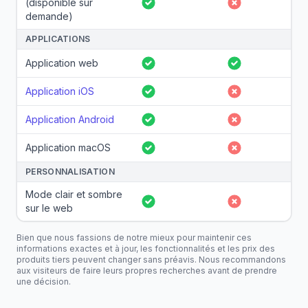
(disponible sur
Oui
Non
demande)
APPLICATIONS
Application web
Oui
Oui
Application iOS
Oui
Non
Application Android
Oui
Non
Application macOS
Oui
Non
PERSONNALISATION
Mode clair et sombre
Oui
Non
sur le web
Bien que nous fassions de notre mieux pour maintenir ces
informations exactes et à jour, les fonctionnalités et les prix des
produits tiers peuvent changer sans préavis. Nous recommandons
aux visiteurs de faire leurs propres recherches avant de prendre
une décision.