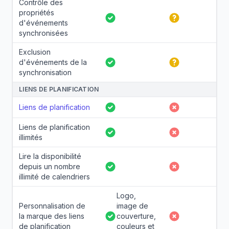
Contrôle des
propriétés
Oui
Partiel
d'événements
synchronisées
Exclusion
d'événements de la
Oui
Partiel
synchronisation
LIENS DE PLANIFICATION
Liens de planification
Oui
Non
Liens de planification
Oui
Non
illimités
Lire la disponibilité
depuis un nombre
Oui
Non
illimité de calendriers
Logo,
Personnalisation de
image de
la marque des liens
couverture,
Oui
Non
de planification
couleurs et