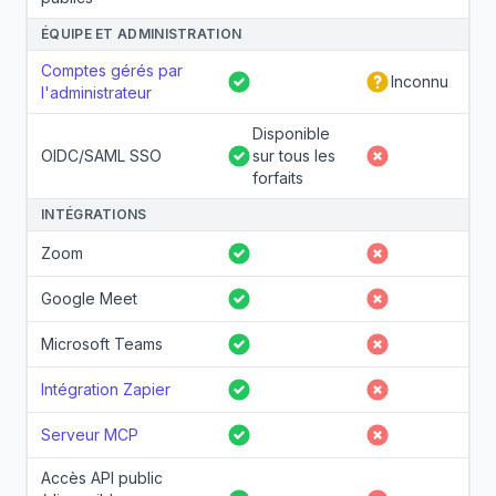
ÉQUIPE ET ADMINISTRATION
Comptes gérés par
Inconnu
Oui
Partiel
l'administrateur
Disponible
OIDC/SAML SSO
sur tous les
Oui
Non
forfaits
INTÉGRATIONS
Zoom
Oui
Non
Google Meet
Oui
Non
Microsoft Teams
Oui
Non
Intégration Zapier
Oui
Non
Serveur MCP
Oui
Non
Accès API public