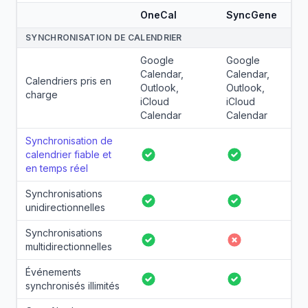
OneCal
SyncGene
Fonctionnalités
SYNCHRONISATION DE CALENDRIER
Google
Google
Calendar,
Calendar,
Calendriers pris en
Outlook,
Outlook,
charge
iCloud
iCloud
Calendar
Calendar
Synchronisation de
calendrier fiable et
Oui
Oui
en temps réel
Synchronisations
Oui
Oui
unidirectionnelles
Synchronisations
Oui
Non
multidirectionnelles
Événements
Oui
Oui
synchronisés illimités