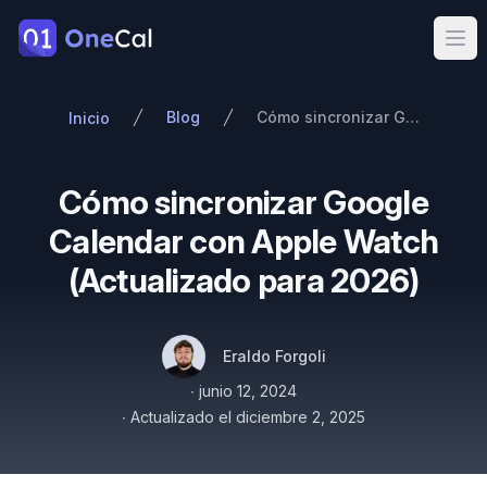
OneCal
Ope
Blog
Cómo sincronizar Google Calendar con Apple Watch (Actualizado para 2026)
Inicio
Cómo sincronizar Google
Calendar con Apple Watch
(Actualizado para 2026)
Autores
Nombre
Twitter
Eraldo Forgoli
Publicado el
∙
junio 12, 2024
∙
Actualizado el
diciembre 2, 2025