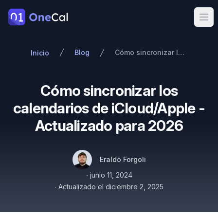
OneCal
Ope
Blog
Cómo sincronizar los calendarios de iCloud/Apple - Actualizado para 2026
Inicio
Cómo sincronizar los
calendarios de iCloud/Apple -
Actualizado para 2026
Autores
Nombre
Twitter
Eraldo Forgoli
Publicado el
∙
junio 11, 2024
∙
Actualizado el
diciembre 2, 2025