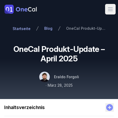
OneCal
Ope
Blog
OneCal Produkt-Update – April 2025
Startseite
OneCal Produkt-Update –
April 2025
Autoren
Name
Twitter
Eraldo Forgoli
Veröffentlicht am
∙
März 28, 2025
Inhaltsverzeichnis