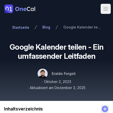
OneCal
Ope
Blog
Google Kalender teilen - Ein umfassender Leitfaden
Startseite
Google Kalender teilen - Ein
umfassender Leitfaden
Autoren
Name
Twitter
Eraldo Forgoli
Veröffentlicht am
∙
Oktober 2, 2023
∙
Aktualisiert am
Dezember 3, 2025
Inhaltsverzeichnis