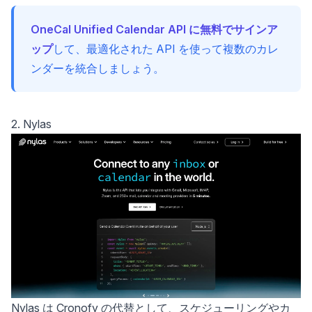
OneCal Unified Calendar API に無料でサインア
ップ
して、最適化された API を使って複数のカレ
ンダーを統合しましょう。
2. Nylas
Nylas は Cronofy の代替として、スケジューリングやカ