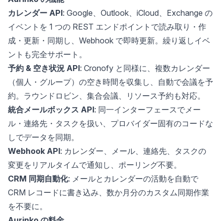
カレンダー API
: Google、Outlook、iCloud、Exchange の
イベントを 1 つの REST エンドポイントで読み取り・作
成・更新・同期し、Webhook で即時更新。繰り返しイベ
ントも完全サポート。
予約 & 空き状況 API
: Cronofy と同様に、複数カレンダー
（個人・グループ）の空き時間を収集し、自動で会議を予
約。ラウンドロビン、集合会議、リソース予約も対応。
統合メールボックス API
: 同一インターフェースでメー
ル・連絡先・タスクを扱い、プロバイダー固有のコードな
しでデータを同期。
Webhook API
: カレンダー、メール、連絡先、タスクの
変更をリアルタイムで通知し、ポーリング不要。
CRM 同期自動化
: メールとカレンダーの活動を自動で
CRM レコードに書き込み、数か月分のカスタム同期作業
を不要に。
Aurinko の料金