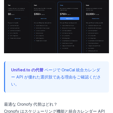
Unified.to の代替
ページで OneCal 統合カレンダ
ー API が優れた選択肢である理由をご確認くださ
い。
最適な Cronofy 代替はどれ？
Cronofy はスケジューリング機能と統合カレンダー API