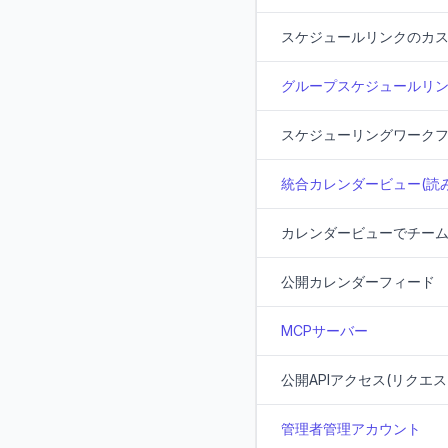
スケジュールリンクのカ
グループスケジュールリ
スケジューリングワーク
統合カレンダービュー(読
カレンダービューでチー
公開カレンダーフィード
MCPサーバー
公開APIアクセス(リクエ
管理者管理アカウント