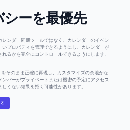
バシーを最優先
カレンダー同期ツールではなく、カレンダーのイベン
たいプロパティを管理できるようにし、カレンダーが
されるかを完全にコントロールできるようにします。
ベントをそのまま正確に再現し、カスタマイズの余地がな
メンバーがプライベートまたは機密の予定にアクセス
ましくない結果を招く可能性があります。
見る