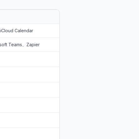
Cloud Calendar
oft Teams、Zapier