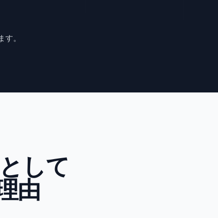
ます。
として
理由