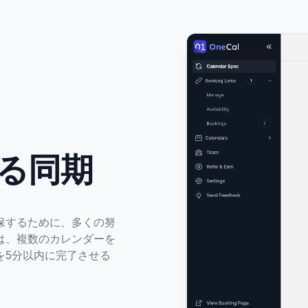
る同期
保するために、多くの努
は、複数のカレンダーを
を5分以内に完了させる