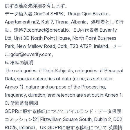
供する連絡先詳細を有します。
データ輸入者:OneCal SHPK、Rruga Gjon Buzuku,
Apartamenti nr.2, Kati 7, Tirana, Albania、処理者として行
動。連絡先:contact@onecal.io。EU内代表者:Euverify
Ltd, Unit 3D North Point House, North Point Business
Park, New Mallow Road, Cork, T23 AT2P, Ireland。メー
ル:gdpr@euverify.com。
B. 移転の説明
The categories of Data Subjects, categories of Personal
Data, special categories of data (none, as set out in
Annex 1), nature and purpose of the Processing,
frequency, duration, and retention are set out in Annex 1.
C. 所轄監督機関
GDPRに服する移転について:アイルランド・データ保護
コミッション(21 Fitzwilliam Square South, Dublin 2, D02
RD28, Ireland)。UK GDPRに服する移転について:英国情