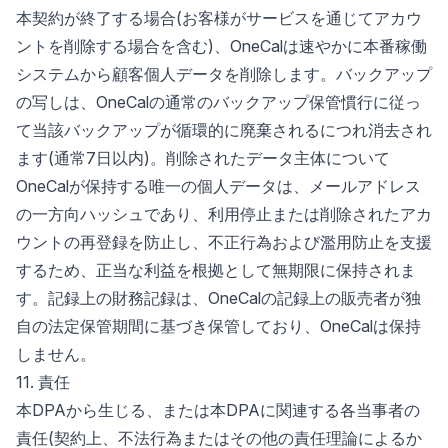
本契約が終了する場合(お客様がサービスを通じてアカウ
ントを削除する場合を含む)、OneCalは速やかに本番稼働
システムから顧客個人データを削除します。バックアップ
の写しは、OneCalの通常のバックアップ保管慣行に従っ
て当該バックアップが循環的に廃棄されるにつれ消去され
ます(通常7日以内)。削除されたデータ主体について
OneCalが保持する唯一の個人データは、メールアドレス
の一方向ハッシュであり、利用停止または削除されたアカ
ウントの再登録を防止し、不正行為および濫用防止を支援
するため、正当な利益を根拠として無期限に保持されま
す。記録上の財務記録は、OneCalの記録上の販売者が独
自の法定保管期間に基づき保管しており、OneCalは保持
しません。
11. 責任
本DPAから生じる、または本DPAに関連する各当事者の
責任(契約上、不法行為またはその他の責任理論によるか