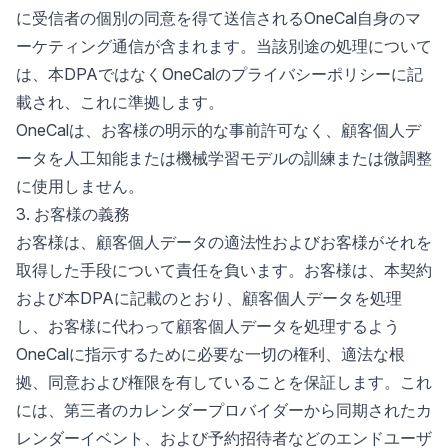
に受信者の個別の同意を得て送信されるOneCal自身のマ
ーケティング通信が含まれます。当該別途の処理について
は、本DPAではなくOneCalのプライバシーポリシーに記
載され、これに準拠します。
OneCalは、お客様の明示的な事前許可なく、顧客個人デ
ータを人工知能または機械学習モデルの訓練または微調整
に使用しません。
3. お客様の義務
お客様は、顧客個人データの適法性およびお客様がそれを
取得した手段について責任を負います。お客様は、本契約
および本DPAに記載のとおり、顧客個人データを処理
し、お客様に代わって顧客個人データを処理するよう
OneCalに指示するために必要な一切の権利、適法な根
拠、同意および権限を有していることを保証します。これ
には、第三者のカレンダープロバイダーから同期されたカ
レンダーイベント、および予約招待者などのエンドユーザ