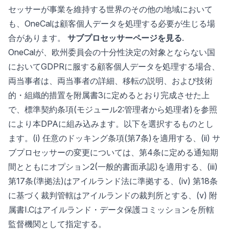
セッサーが事業を維持する世界のその他の地域において
も、OneCalは顧客個人データを処理する必要が生じる場
合があります。
サブプロセッサーページを見る
.
OneCalが、欧州委員会の十分性決定の対象とならない国
においてGDPRに服する顧客個人データを処理する場合、
両当事者は、両当事者の詳細、移転の説明、および技術
的・組織的措置を附属書3に定めるとおり完成させた上
で、標準契約条項(モジュール2:管理者から処理者)を参照
により本DPAに組み込みます。以下を選択するものとし
ます。(i) 任意のドッキング条項(第7条)を適用する、(ii) サ
ブプロセッサーの変更については、第4条に定める通知期
間とともにオプション2(一般的書面承認)を適用する、(iii)
第17条(準拠法)はアイルランド法に準拠する、(iv) 第18条
に基づく裁判管轄はアイルランドの裁判所とする、(v) 附
属書I.Cはアイルランド・データ保護コミッションを所轄
監督機関として指定する。