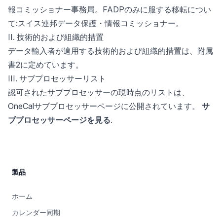
報コミッショナー事務局。FADPのみに服する移転につい
て:スイス連邦データ保護・情報コミッショナー。
II. 技術的および組織的措置
データ輸入者が適用する技術的および組織的措置は、附属
書2に定めています。
III. サブプロセッサーリスト
認可されたサブプロセッサーの現時点のリストは、
OneCalサブプロセッサーページに公開されています。
サ
ブプロセッサーページを見る
.
Site Footer
製品
ホーム
カレンダー同期