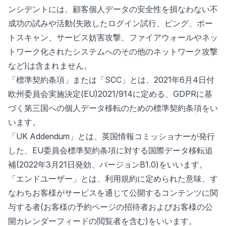
ンシデントには、顧客個人データの安全性を損なわない不
成功の試みや活動(失敗したログイン試行、ピング、ポー
トスキャン、サービス妨害攻撃、ファイアウォールやネッ
トワーク化されたシステムへのその他のネットワーク攻撃
など)は含まれません。
「標準契約条項」または「SCC」とは、2021年6月4日付
欧州委員会実施決定(EU)2021/914に定める、GDPRに基
づく第三国への個人データ移転のための標準契約条項をい
います。
「UK Addendum」とは、英国情報コミッショナーが発行
した、EU委員会標準契約条項に対する国際データ移転追
補(2022年3月21日発効、バージョンB1.0)をいいます。
「エンドユーザー」とは、利用規約に定められた意味、す
なわちお客様がサービスを通じて公開するコンテンツに関
与する者(お客様の予約ページの招待者およびお客様の公
開カレンダーフィードの閲覧者を含む)をいいます。