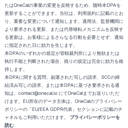
たはOneCalの事業の変更を反映するため、随時本DPAを
更新することができます。当社は、利用規約に記載のとお
り、重要な変更について通知します。適用法、監督機関に
より要求される更新、または代替移転メカニズムを反映す
る更新は、お客様によるさらなる行動を必要とせず、通知
に指定された日に効力を生じます。
本DPAのいずれかの規定が管轄裁判所により無効または
執行不能と判断された場合、残りの規定は完全に効力を維
持します。
本DPAに関する質問、副署された写しの請求、SCCの締
結済み写しの請求、または本DPAに基づき要求される通
知は、contact@onecal.io にてOneCalまでお送りいただ
けます。EU所在のデータ主体は、OneCalのプライバシー
ポリシーの「EU/EEA GDPR代表」セクションに記載のチ
ャネルもご利用いただけます。
プライバシーポリシーを
読む
.