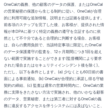
OneCalの義務、他の顧客のデータの保護、またはOneCal
の営業秘密の保護から生じる制約に従い、OneCalが合理
的に利用可能な追加情報、説明または証拠を提供します。
前各項のステップを完了した後、お客様が、提供された情
報が本DPAに基づく特定の義務の遵守を立証するのに依
然として不十分であると合理的に判断する場合、お客様
は、自らの費用負担で、当該特定事項に限定したOneCal
のデータ保護遵守の監査を、12ヶ月期間につき1回を超え
ない範囲で実施することができます(監督機関により要求
された場合またはセキュリティインシデント後を除く)。
ただし、以下を条件とします。(a) 少なくとも60日前の書
面による事前通知、(b) OneCalが合理的に承諾し得る守秘
契約の締結、(c) 監査は通常の営業時間内に、OneCalの業
務に支障をきたさない方法で実施され、他のいかなる顧客
のデータ、営業秘密、または第三者に対するOneCalの義
務に違反するアクセスを伴うシステムには及ばないこと、