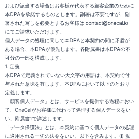
および該当する場合はお客様が代表する顧客企業のために
本DPAを承諾するものとします。副署は不要ですが、副
署された写しを必要とするお客様は contact@onecal.io
にてご請求いただけます。
個人データの処理に関して本DPAと本契約の間に矛盾が
ある場合、本DPAが優先します。各附属書は本DPAの不
可分の一部を構成します。
1. 定義
本DPAで定義されていない大文字の用語は、本契約で付
与された意味を有します。本DPAにおいて以下のとおり
定義します。
「顧客個人データ」とは、サービスを提供する過程におい
て、OneCalがお客様に代わって処理する個人データをい
い、附属書1で詳述します。
「データ保護法」とは、本契約に基づく個人データの処理
に適用される一切の法令をいい、以下を含みます。(i) 規