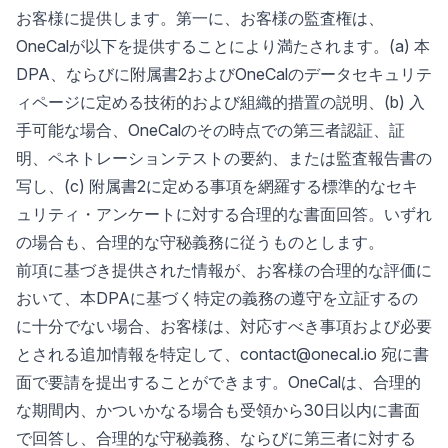
お客様に提供します。第一に、お客様の監査権は、
OneCalが以下を提供することにより満たされます。(a) 本
DPA、ならびに附属書2およびOneCalのデータセキュリテ
ィページに定める技術的および組織的措置の説明、(b) 入
手可能な場合、OneCalのその時点での第三者認証、証
明、ペネトレーションテストの要約、または監査報告書の
写し、(c) 附属書2に定める事項を網羅する標準的なセキ
ュリティ・アンケートに対する合理的な書面回答。いずれ
の場合も、合理的な守秘義務に従うものとします。
前項に基づき提供された情報が、お客様の合理的な評価に
おいて、本DPAに基づく特定の義務の遵守を立証するの
に十分でない場合、お客様は、対応すべき事項および必要
とされる追加情報を特定して、contact@onecal.io 宛に書
面で要請を提出することができます。OneCalは、合理的
な期間内、かついかなる場合も受領から30日以内に書面
で回答し、合理的な守秘義務、ならびに第三者に対する