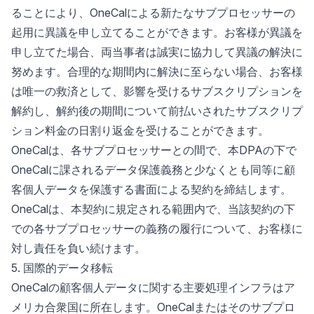
ることにより、OneCalによる新たなサブプロセッサーの
起用に異議を申し立てることができます。お客様が異議を
申し立てた場合、両当事者は誠実に協力して異議の解決に
努めます。合理的な期間内に解決に至らない場合、お客様
は唯一の救済として、影響を受けるサブスクリプションを
解約し、解約後の期間について前払いされたサブスクリプ
ション料金の日割り返金を受けることができます。
OneCalは、各サブプロセッサーとの間で、本DPAの下で
OneCalに課されるデータ保護義務と少なくとも同等に顧
客個人データを保護する書面による契約を締結します。
OneCalは、本契約に規定される範囲内で、当該契約の下
での各サブプロセッサーの義務の履行について、お客様に
対し責任を負い続けます。
5. 国際的データ移転
OneCalの顧客個人データに関する主要処理インフラはア
メリカ合衆国に所在します。OneCalまたはそのサブプロ