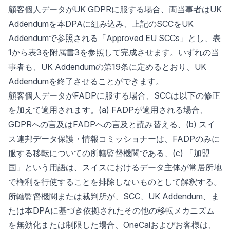
顧客個人データがUK GDPRに服する場合、両当事者はUK
Addendumを本DPAに組み込み、上記のSCCをUK
Addendumで参照される「Approved EU SCCs」とし、表
1から表3を附属書3を参照して完成させます。いずれの当
事者も、UK Addendumの第19条に定めるとおり、UK
Addendumを終了させることができます。
顧客個人データがFADPに服する場合、SCCは以下の修正
を加えて適用されます。(a) FADPが適用される場合、
GDPRへの言及はFADPへの言及と読み替える、(b) スイ
ス連邦データ保護・情報コミッショナーは、FADPのみに
服する移転についての所轄監督機関である、(c) 「加盟
国」という用語は、スイスにおけるデータ主体が常居所地
で権利を行使することを排除しないものとして解釈する。
所轄監督機関または裁判所が、SCC、UK Addendum、ま
たは本DPAに基づき依拠されたその他の移転メカニズム
を無効化または制限した場合、OneCalおよびお客様は、