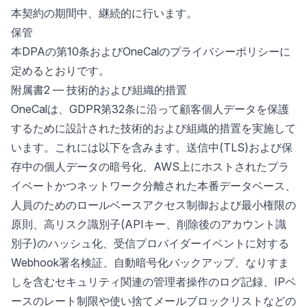
本契約の期間中、継続的に行います。
保管
本DPAの第10条およびOneCalのプライバシーポリシーに
定めるとおりです。
附属書2 — 技術的および組織的措置
OneCalは、GDPR第32条に沿って顧客個人データを保護
するために設計された技術的および組織的措置を実施して
います。これには以下を含みます。送信中(TLS)および保
存中の個人データの暗号化、AWS上にホストされたプラ
イベートかつネットワーク分離された本番データベース、
人員のためのロールベースアクセス制御および最小権限の
原則、高リスク識別子(APIキー、削除後のアカウント識
別子)のハッシュ化、受信プロバイダーイベントに対する
Webhook署名検証、自動暗号化バックアップ、なりすま
しを含むセキュリティ関連の管理者操作のログ記録、IPベ
ースのレート制限や使い捨てメールブロックリストなどの