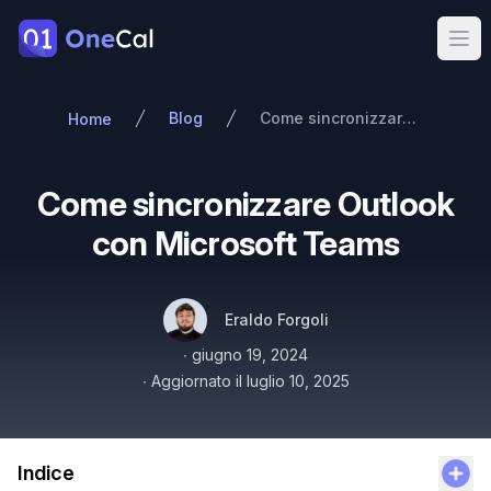
OneCal
Ope
Blog
Come sincronizzare Outlook con Microsoft Teams
Home
Come sincronizzare Outlook
con Microsoft Teams
Autori
Nome
Twitter
Eraldo Forgoli
Pubblicato il
∙
giugno 19, 2024
∙
Aggiornato il
luglio 10, 2025
Indice