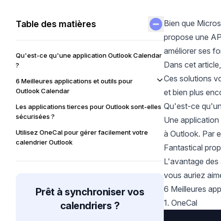
Bien que Microsof
Table des matières
propose une API 
améliorer ses fo
Qu'est-ce qu'une application Outlook Calendar
Dans cet article
?
Ces solutions vo
6 Meilleures applications et outils pour
Outlook Calendar
et bien plus enc
Qu'est-ce qu'un
Les applications tierces pour Outlook sont-elles
sécurisées ?
Une application 
Utilisez OneCal pour gérer facilement votre
à Outlook. Par 
calendrier Outlook
Fantastical pro
Foire aux questions
L'avantage des a
vous auriez aim
6 Meilleures app
Prêt à synchroniser vos
1. OneCal
calendriers ?