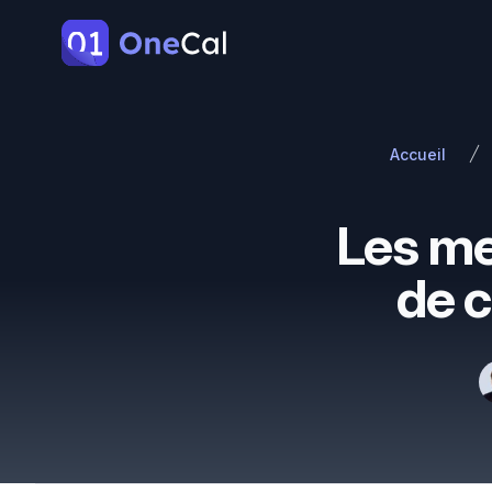
OneCal
Accueil
Les mei
de c