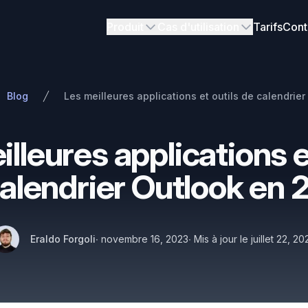
Produit
Cas d'utilisation
Tarifs
Cont
Blog
lleures applications e
alendrier Outlook en
Auteurs
Publié le
Nom
Twitter
Eraldo Forgoli
∙
novembre 16, 2023
∙
Mis à jour le
juillet 22, 2