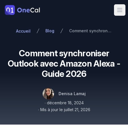
OneCal
Ope
Blog
Comment synchroniser Outlook avec Amazon Alexa - Guide 2026
Accueil
Comment synchroniser
Outlook avec Amazon Alexa -
Guide 2026
Auteurs
Nom
Twitter
Denisa Lamaj
Publié le
∙
décembre 18, 2024
∙
Mis à jour le
juillet 21, 2026