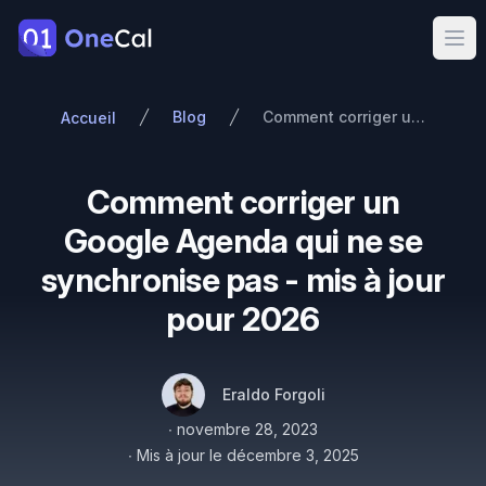
OneCal
Ope
Blog
Comment corriger un Google Agenda qui ne se synchronise pas - mis à jour pour 2026
Accueil
Comment corriger un
Google Agenda qui ne se
synchronise pas - mis à jour
pour 2026
Auteurs
Nom
Twitter
Eraldo Forgoli
Publié le
∙
novembre 28, 2023
∙
Mis à jour le
décembre 3, 2025