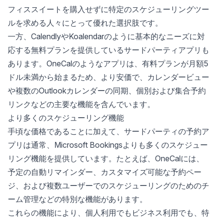
フィススイートを購入せずに特定のスケジューリングツー
ルを求める人々にとって優れた選択肢です。
一方、CalendlyやKoalendarのように基本的なニーズに対
応する無料プランを提供しているサードパーティアプリも
あります。OneCalのようなアプリは、有料プランが
月額5
ドル未満から始まる
ため、より安価で、カレンダービュー
や
複数のOutlookカレンダーの同期
、個別および集合予約
リンクなどの主要な機能を含んでいます。
より多くのスケジューリング機能
手頃な価格であることに加えて、サードパーティの予約ア
プリは通常、Microsoft Bookingsよりも多くのスケジュー
リング機能を提供しています。たとえば、OneCalには、
予定の自動リマインダー、カスタマイズ可能な予約ペー
ジ、および
複数ユーザーでのスケジューリングのためのチ
ーム管理
などの特別な機能があります。
これらの機能により、個人利用でもビジネス利用でも、特