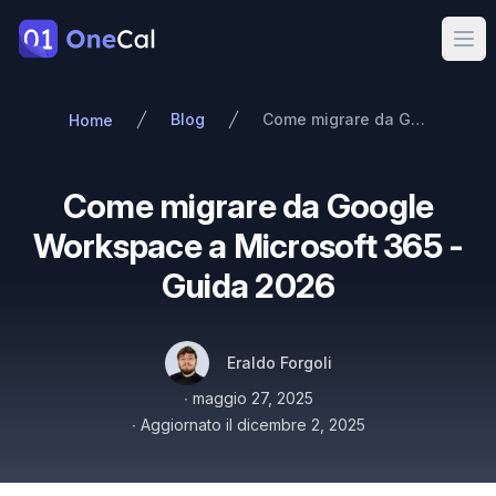
OneCal
Ope
Blog
Come migrare da Google Workspace a Microsoft 365 - Guida 2026
Home
Come migrare da Google
Workspace a Microsoft 365 -
Guida 2026
Autori
Nome
Twitter
Eraldo Forgoli
Pubblicato il
∙
maggio 27, 2025
∙
Aggiornato il
dicembre 2, 2025