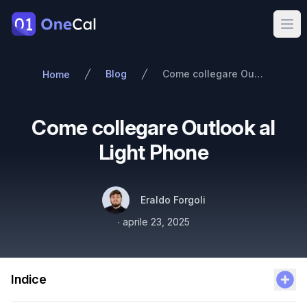
OneCal
Ope
Blog
Come collegare Outlook al Light Phone
Home
Come collegare Outlook al
Light Phone
Autori
Nome
Twitter
Eraldo Forgoli
Pubblicato il
∙
aprile 23, 2025
Indice