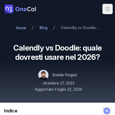
OneCal
Ope
Blog
Calendly vs Doodle: quale dovresti usare nel 2026?
Home
Calendly vs Doodle: quale
dovresti usare nel 2026?
Autori
Nome
Twitter
Eraldo Forgoli
Pubblicato il
∙
dicembre 27, 2023
∙
Aggiornato il
luglio 22, 2026
Indice