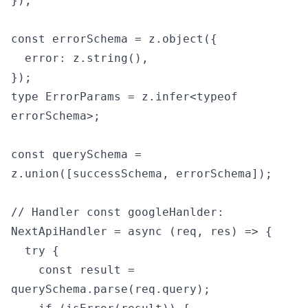
});

const errorSchema = z.object({

  error: z.string(),

});

type ErrorParams = z.infer<typeof 
errorSchema>;

const querySchema = 
z.union([successSchema, errorSchema]);

// Handler const googleHanlder: 
NextApiHandler = async (req, res) => {

  try {

    const result = 
querySchema.parse(req.query);
