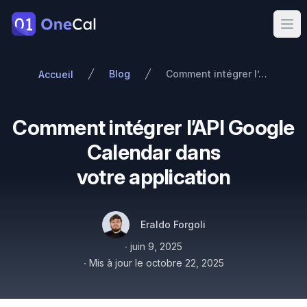
OneCal
Ope
Blog
Comment intégrer l’API Google Calendar dans votre application
Accueil
Comment intégrer l’API Google
Calendar dans
votre application
Auteurs
Nom
Twitter
Eraldo Forgoli
Publié le
∙
juin 9, 2025
∙
Mis à jour le
octobre 22, 2025