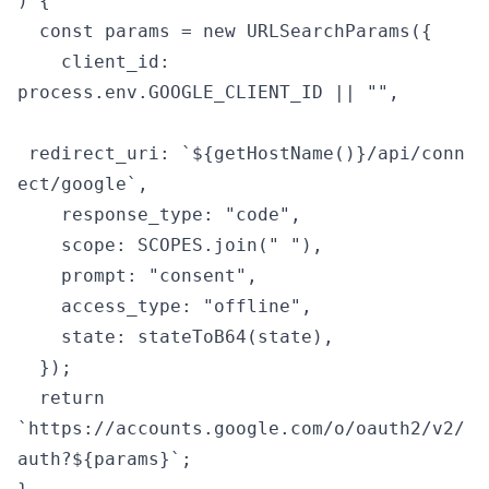
) {

  const params = new URLSearchParams({

    client_id: 
process.env.GOOGLE_CLIENT_ID || "",

 redirect_uri: `${getHostName()}/api/conn
ect/google`,

    response_type: "code",

    scope: SCOPES.join(" "),

    prompt: "consent",

    access_type: "offline",

    state: stateToB64(state),

  });

  return 
`https://accounts.google.com/o/oauth2/v2/
auth?${params}`;
