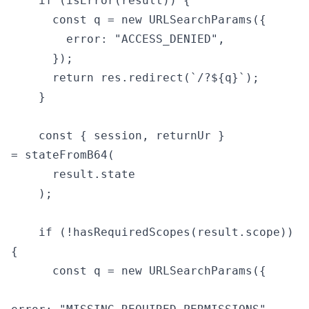
    if (isError(result)) {

      const q = new URLSearchParams({

        error: "ACCESS_DENIED",

      });

      return res.redirect(`/?${q}`);

    }

    const { session, returnUr } 
= stateFromB64(

      result.state

    );

    if (!hasRequiredScopes(result.scope)) 
{

      const q = new URLSearchParams({
