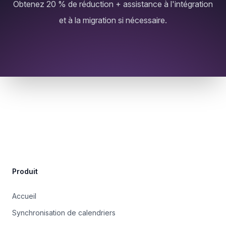
Obtenez 20 % de réduction + assistance à l'intégration
et à la migration si nécessaire.
Site Footer
Produit
Accueil
Synchronisation de calendriers