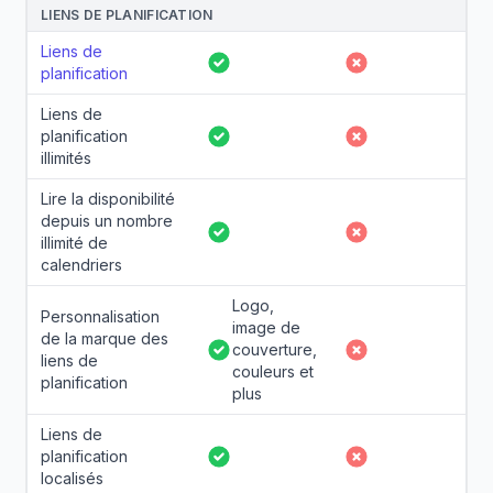
LIENS DE PLANIFICATION
Liens de
Oui
Non
planification
Liens de
planification
Oui
Non
illimités
Lire la disponibilité
depuis un nombre
Oui
Non
illimité de
calendriers
Logo,
Personnalisation
image de
de la marque des
couverture,
Oui
Non
liens de
couleurs et
planification
plus
Liens de
planification
Oui
Non
localisés