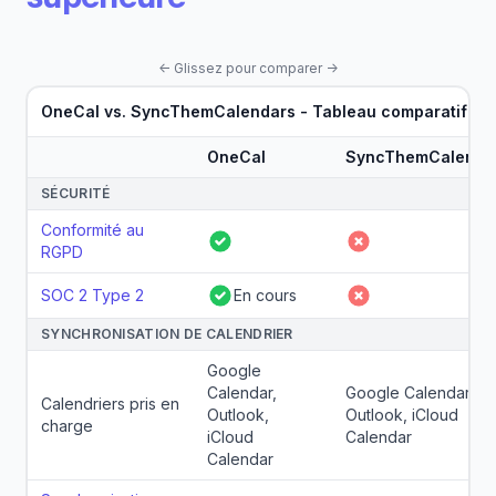
←
Glissez pour comparer
→
OneCal vs. SyncThemCalendars - Tableau comparatif
OneCal
SyncThemCalenda
Fonctionnalités
SÉCURITÉ
Conformité au
Oui
Non
RGPD
SOC 2 Type 2
En cours
Oui
Non
SYNCHRONISATION DE CALENDRIER
Google
Calendar,
Google Calendar,
Calendriers pris en
Outlook,
Outlook, iCloud
charge
iCloud
Calendar
Calendar