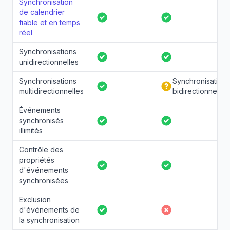
Synchronisation
de calendrier
Oui
Oui
fiable et en temps
réel
Synchronisations
Oui
Oui
unidirectionnelles
Synchronisations
Synchronisations
Oui
Partiel
multidirectionnelles
bidirectionnelles
Événements
synchronisés
Oui
Oui
illimités
Contrôle des
propriétés
Oui
Oui
d'événements
synchronisées
Exclusion
d'événements de
Oui
Non
la synchronisation