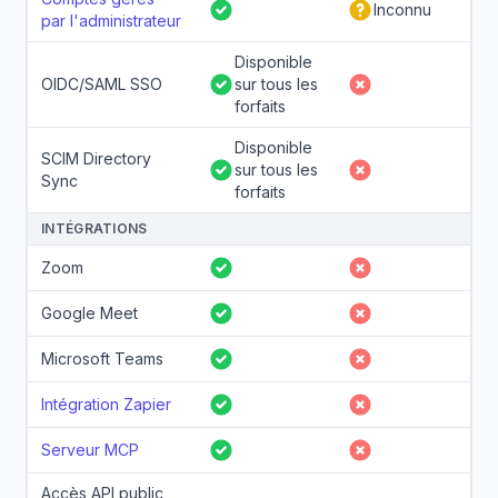
Inconnu
Oui
Partiel
par l'administrateur
Disponible
OIDC/SAML SSO
sur tous les
Oui
Non
forfaits
Disponible
SCIM Directory
sur tous les
Oui
Non
Sync
forfaits
INTÉGRATIONS
Zoom
Oui
Non
Google Meet
Oui
Non
Microsoft Teams
Oui
Non
Intégration Zapier
Oui
Non
Serveur MCP
Oui
Non
Accès API public