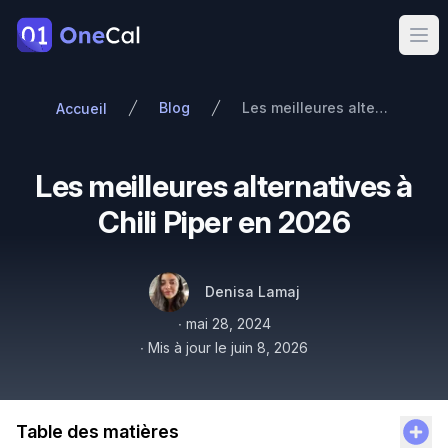
OneCal
Ope
Blog
Les meilleures alternatives à Chili Piper en 2026
Accueil
Les meilleures alternatives à
Chili Piper en 2026
Auteurs
Nom
Twitter
Denisa Lamaj
Publié le
∙
mai 28, 2024
∙
Mis à jour le
juin 8, 2026
Table des matières