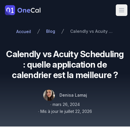
OneCal
Ope
Blog
Calendly vs Acuity Scheduling : quelle application de calendrier est la meilleure ?
Accueil
Calendly vs Acuity Scheduling
: quelle application de
calendrier est la meilleure ?
Auteurs
Nom
Twitter
Denisa Lamaj
Publié le
∙
mars 26, 2024
∙
Mis à jour le
juillet 22, 2026