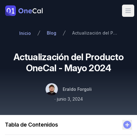
OneCal
Ope
Blog
Actualización del Producto OneCal - Mayo 2024
Inicio
Actualización del Producto
OneCal - Mayo 2024
Autores
Nombre
Twitter
Eraldo Forgoli
Publicado el
∙
junio 3, 2024
Tabla de Contenidos