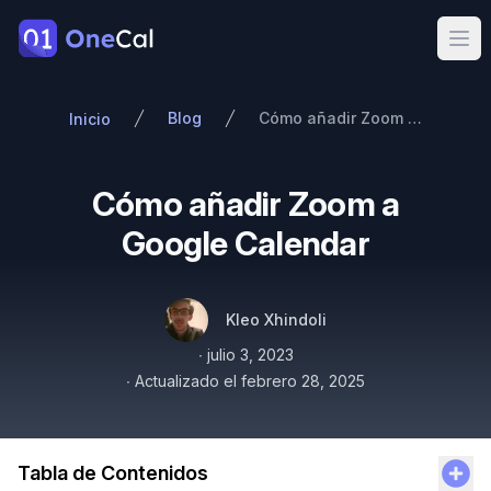
OneCal
Ope
Blog
Cómo añadir Zoom a Google Calendar
Inicio
Cómo añadir Zoom a
Google Calendar
Autores
Nombre
Twitter
Kleo Xhindoli
Publicado el
∙
julio 3, 2023
∙
Actualizado el
febrero 28, 2025
Tabla de Contenidos