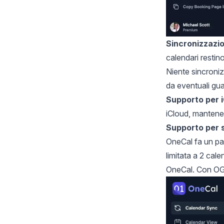
Sincronizzazi
calendari restin
Niente sincroni
da eventuali gua
Supporto per 
iCloud, mantenend
Supporto per s
OneCal fa un pas
limitata a 2 cal
OneCal. Con OGC