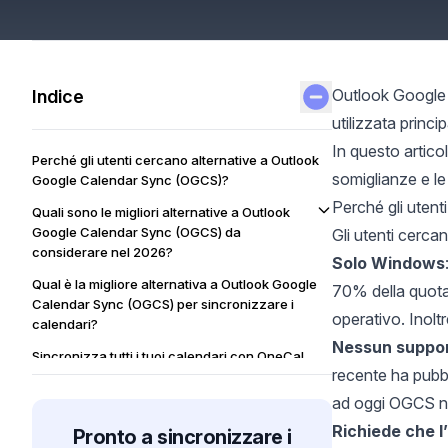
Outlook Google 
Indice
utilizzata princ
In questo artico
Perché gli utenti cercano alternative a Outlook
somiglianze e le
Google Calendar Sync (OGCS)?
Perché gli uten
Quali sono le migliori alternative a Outlook
Google Calendar Sync (OGCS) da
Gli utenti cerca
considerare nel 2026?
Solo Windows
Qual è la migliore alternativa a Outlook Google
70% della quota 
Calendar Sync (OGCS) per sincronizzare i
operativo. Inolt
calendari?
Nessun support
Sincronizza tutti i tuoi calendari con OneCal
recente ha pubbl
FAQ
ad oggi OGCS no
Richiede che l
Pronto a sincronizzare i