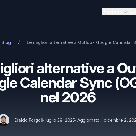
Prodotto
Cas
Blog
gliori alternative a O
gle Calendar Sync (O
nel 2026
Autori
Pubblicato il
Nome
Twitter
Eraldo Forgoli
∙
luglio 29, 2025
∙
Aggiornato il
dicembre 2, 20