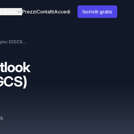
i d'uso
Prezzi
Contatti
Accedi
Iscriviti gratis
Le migliori alternative a Outlook Google Calendar Sync (OGCS) nel 2026
utlook
GCS)
25