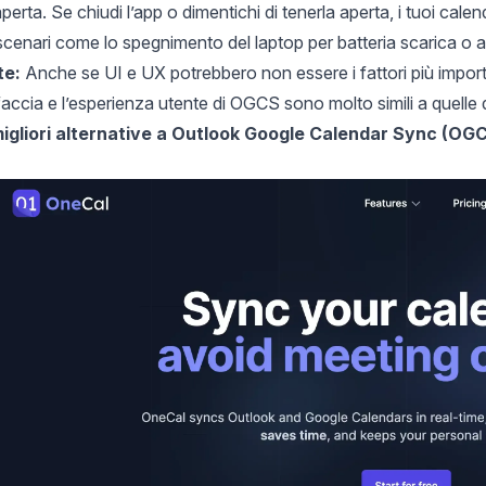
perta. Se chiudi l’app o dimentichi di tenerla aperta, i tuoi cale
cenari come lo spegnimento del laptop per batteria scarica o altr
te:
Anche se UI e UX potrebbero non essere i fattori più importa
erfaccia e l’esperienza utente di OGCS sono molto simili a quelle
migliori alternative a Outlook Google Calendar Sync (OG