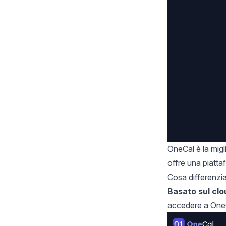
OneCal
è la mig
offre una piatta
Cosa differenz
Basato sul clo
accedere a OneCa