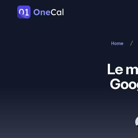
OneCal
Home
Le mi
Goo