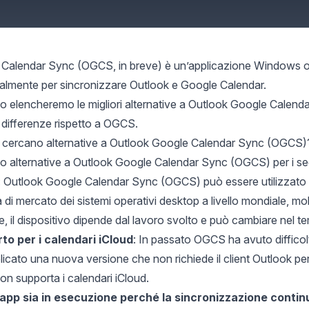
Calendar Sync (OGCS, in breve) è un’applicazione Windows open 
ipalmente per
sincronizzare Outlook e Google Calendar
.
lo elencheremo le migliori alternative a Outlook Google Calenda
 differenze rispetto a OGCS.
ti cercano alternative a Outlook Google Calendar Sync (OGCS)
no alternative a Outlook Google Calendar Sync (OGCS) per i seg
: Outlook Google Calendar Sync (OGCS) può essere utilizzato
di mercato dei sistemi operativi desktop a livello mondiale
, mo
re, il dispositivo dipende dal lavoro svolto e può cambiare nel t
o per i calendari iCloud
: In passato OGCS ha avuto difficol
icato una nuova versione che non richiede il client Outlook p
n supporta i calendari iCloud.
’app sia in esecuzione perché la sincronizzazione contin