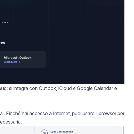
loud: si integra con Outlook, iCloud e Google Calendar e
al. Finché hai accesso a Internet, puoi usare il browser per
necessaria.