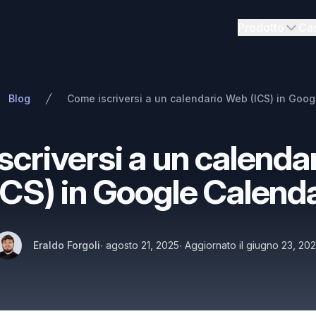
Prodotto
Cas
Blog
Come iscriversi a un calendario Web (ICS) in Goo
criversi a un calend
ICS) in Google Calend
Autori
Pubblicato il
Nome
Twitter
Eraldo Forgoli
∙
agosto 21, 2025
∙
Aggiornato il
giugno 23, 20