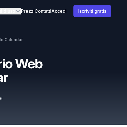
i d'uso
Prezzi
Contatti
Accedi
Iscriviti gratis
gle Calendar
ario Web
ar
26