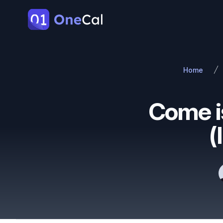
OneCal
Home
Come is
(